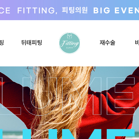
팅
뒤태피팅
재수술