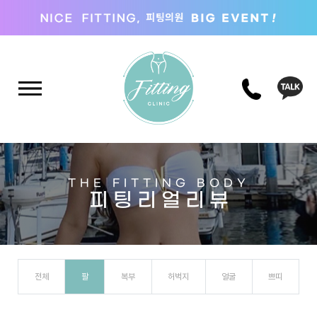
THE FITTING BODY
피 팅 리 얼 리 뷰
전체
팔
복부
허벅지
얼굴
쁘띠