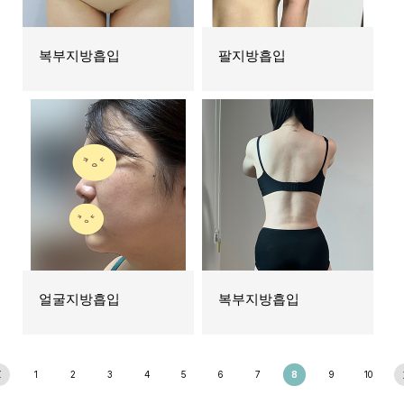
복부지방흡입
팔지방흡입
얼굴지방흡입
복부지방흡입
1
2
3
4
5
6
7
8
9
10