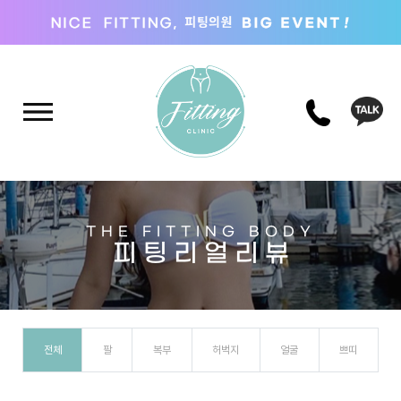
THE FITTING BODY
피 팅 리 얼 리 뷰
전체
팔
복부
허벅지
얼굴
쁘띠