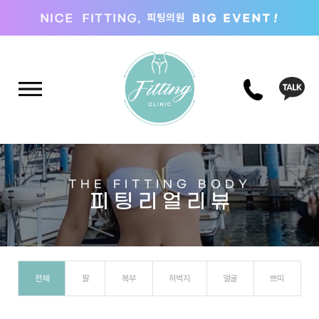
THE FITTING BODY
피 팅 리 얼 리 뷰
전체
팔
복부
허벅지
얼굴
쁘띠