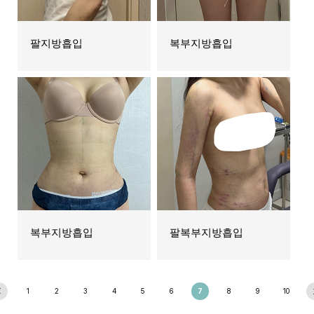
팔지방흡입
복부지방흡입
복부지방흡입
팔복부지방흡입
1
2
3
4
5
6
7
8
9
10