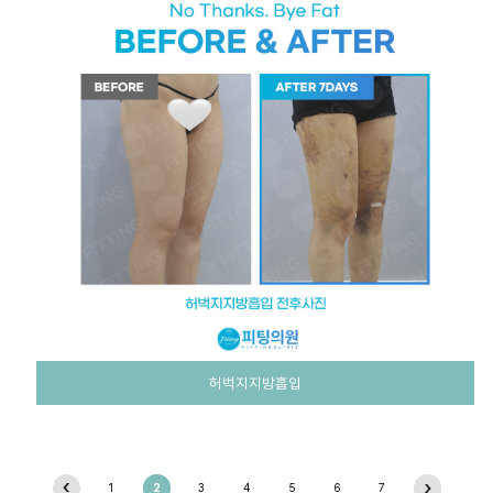
허벅지지방흡입
1
2
3
4
5
6
7