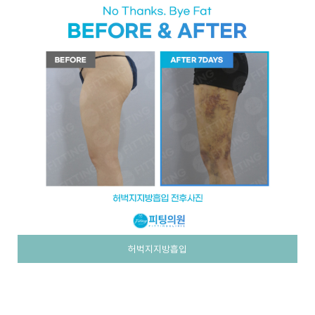
허벅지지방흡입