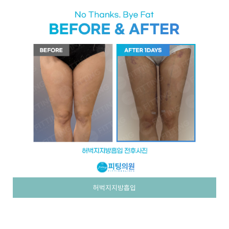
허벅지지방흡입