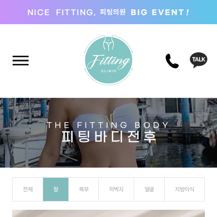
THE FITTING BODY
피 팅 바 디 전 후
전체
팔
복부
허벅지
얼굴
지방이식