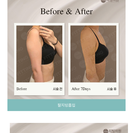
팔지방흡입