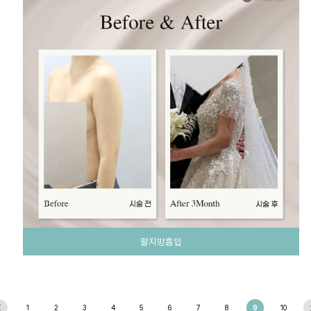
팔지방흡입
1
2
3
4
5
6
7
8
9
10