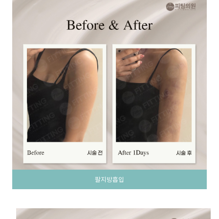
팔지방흡입