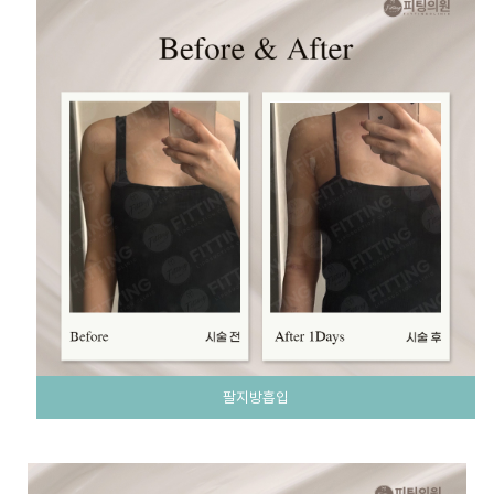
팔지방흡입