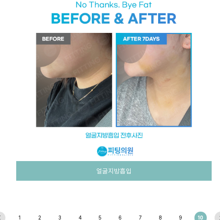
얼굴지방흡입
1
2
3
4
5
6
7
8
9
10