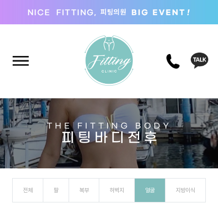
THE FITTING BODY
피 팅 바 디 전 후
전체
팔
복부
허벅지
얼굴
지방이식