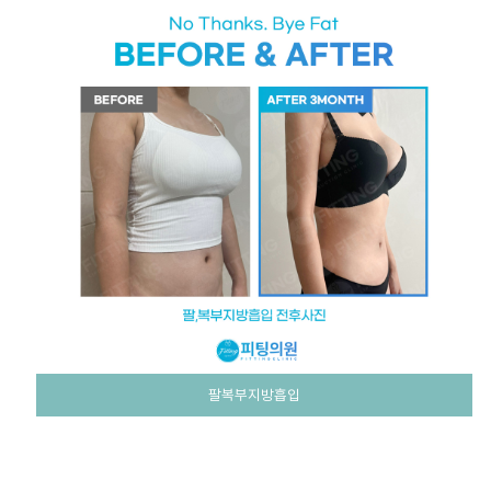
팔복부지방흡입