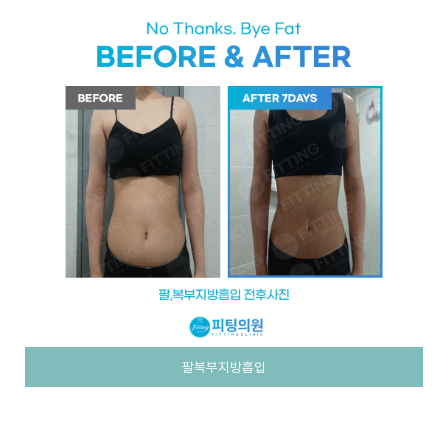
팔복부지방흡입