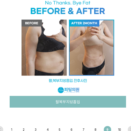
팔복부지방흡입
1
2
3
4
5
6
7
8
9
10