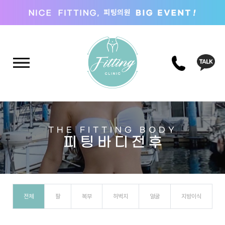
THE FITTING BODY
피 팅 바 디 전 후
전체
팔
복부
허벅지
얼굴
지방이식