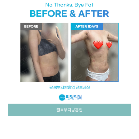
팔복부지방흡입