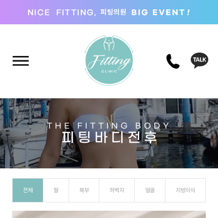
THE FITTING BODY
피 팅 바 디 전 후
전체
팔
복부
허벅지
얼굴
지방이식