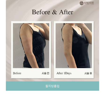
팔지방흡입