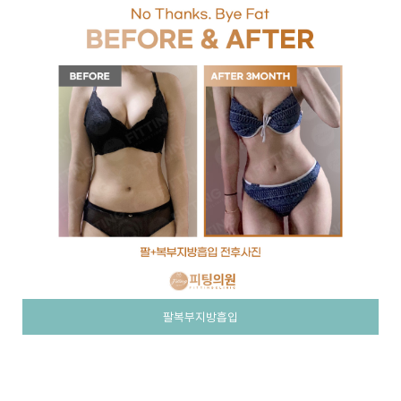
팔복부지방흡입