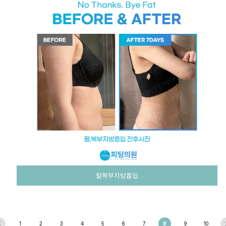
팔복부지방흡입
1
2
3
4
5
6
7
8
9
10