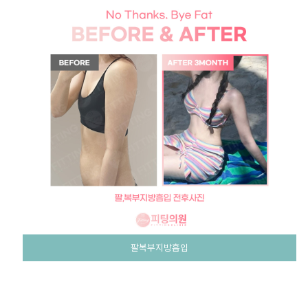
팔복부지방흡입