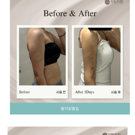
팔지방흡입