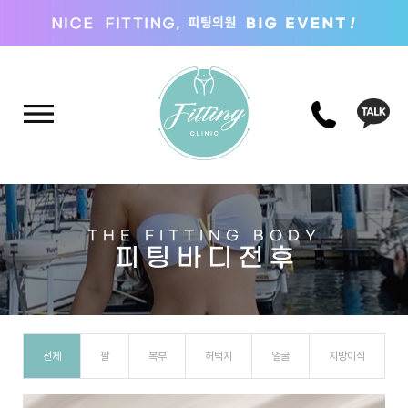
THE FITTING BODY
피 팅 바 디 전 후
전체
팔
복부
허벅지
얼굴
지방이식