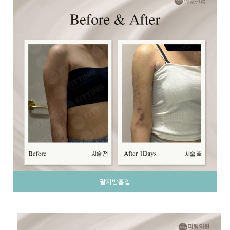
팔지방흡입