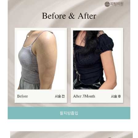
팔지방흡입