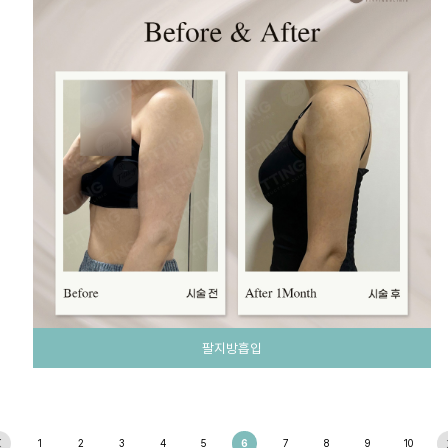
팔지방흡입
1
2
3
4
5
6
7
8
9
10