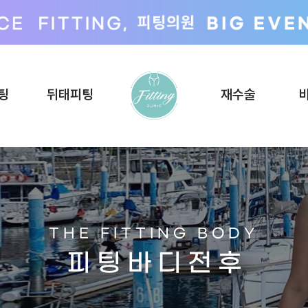
팅
뒤태피팅
재수술
THE FITTING BODY
피 팅 바 디 전 후