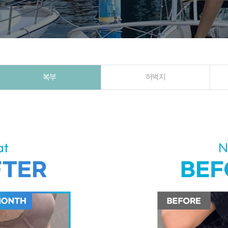
복부
허벅지