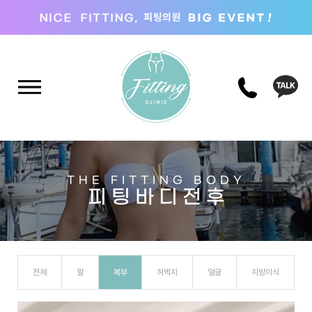
THE FITTING BODY
피 팅 바 디 전 후
전체
팔
복부
허벅지
얼굴
지방이식