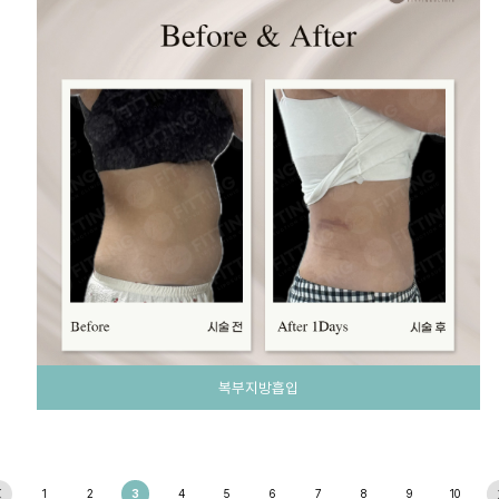
복부지방흡입
1
2
3
4
5
6
7
8
9
10