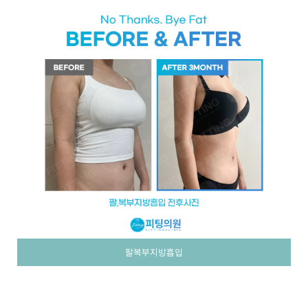
팔복부지방흡입