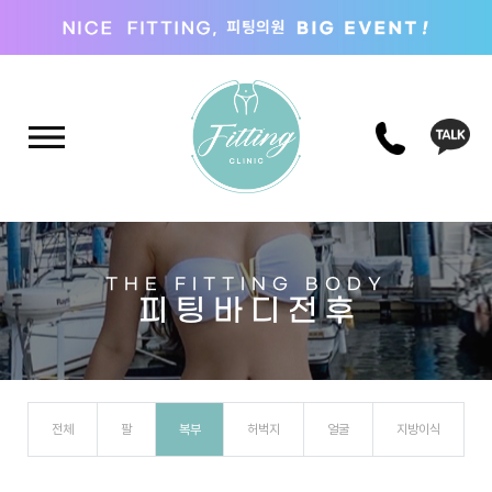
THE FITTING BODY
피 팅 바 디 전 후
전체
팔
복부
허벅지
얼굴
지방이식