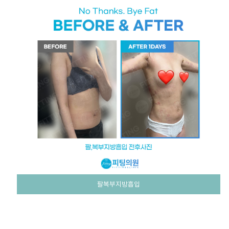
팔복부지방흡입