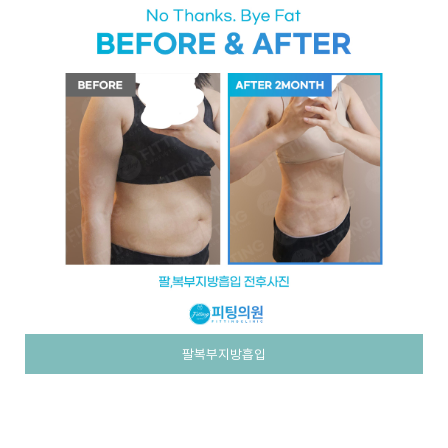
팔복부지방흡입