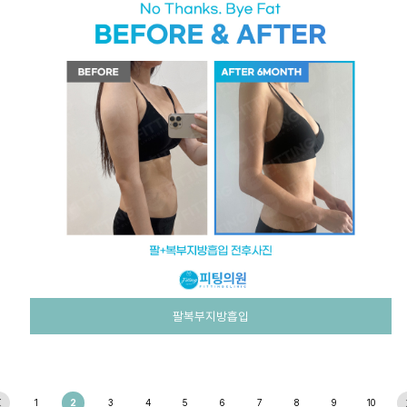
팔복부지방흡입
1
2
3
4
5
6
7
8
9
10